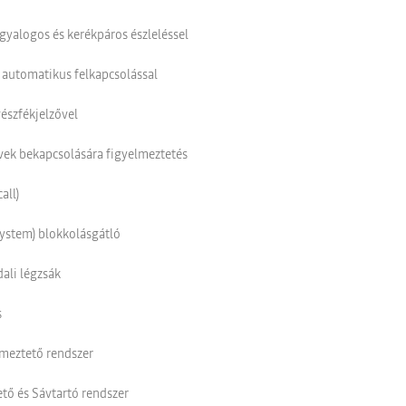
gyalogos és kerékpáros észleléssel
 automatikus felkapcsolással
észfékjelzővel
övek bekapcsolására figyelmeztetés
all)
ystem) blokkolásgátló
ali légzsák
s
lmeztető rendszer
tő és Sávtartó rendszer