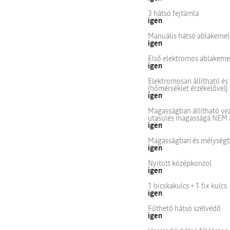
3 hátsó fejtámla
igen
Manuális hátsó ablakeme
igen
Első elektromos ablakeme
igen
Elektromosan állítható és 
(hőmérséklet érzékelővel)
igen
Magasságban állítható ve
utasülés magassága NEM á
igen
Magasságban és mélységb
igen
Nyitott középkonzol
igen
1 bicskakulcs + 1 fix kulcs
igen
Fűthető hátsó szélvédő
igen