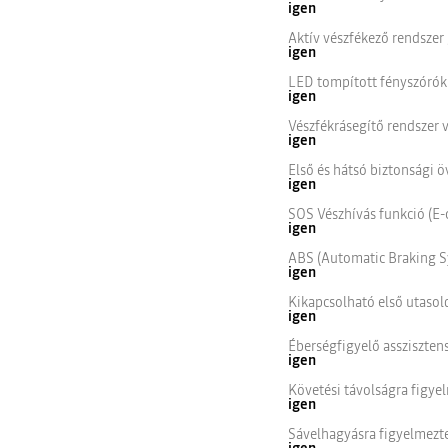
igen
Aktív vészfékező rendszer 
igen
LED tompított fényszórók
igen
Vészfékrásegítő rendszer v
igen
Első és hátsó biztonsági 
igen
SOS Vészhívás funkció (E-c
igen
ABS (Automatic Braking S
igen
Kikapcsolható első utasold
igen
Éberségfigyelő assziszten
igen
Követési távolságra figye
igen
Sávelhagyásra figyelmezte
igen