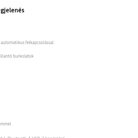
egjelenés
 automatikus felkapcsolással
illantó burkolatok
lemmel