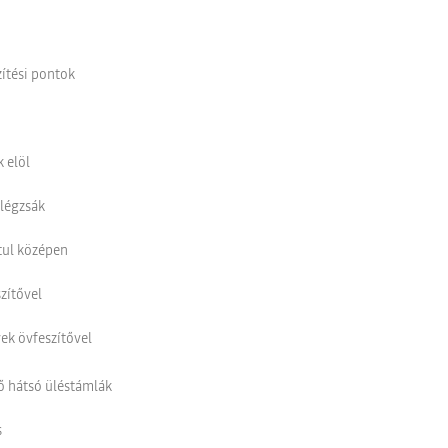
zítési pontok
 elöl
tlégzsák
tul középen
zítővel
ek övfeszítővel
ő hátsó üléstámlák
s