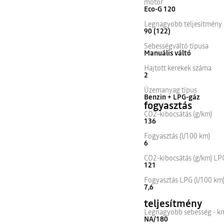
motor
Eco-G 120
Legnagyobb teljesítmény 
90 (122)
Sebességváltó típusa
Manuális váltó
Hajtott kerekek száma
2
Üzemanyag típus
Benzin + LPG-gáz
fogyasztás
CO2-kibocsátás (g/km)
136
Fogyasztás (l/100 km)
6
CO2-kibocsátás (g/km) LP
121
Fogyasztás LPG (l/100 km
7,6
teljesítmény
Legnagyobb sebesség - k
NA/180