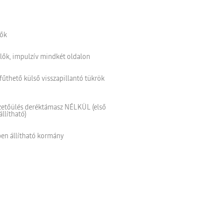
lők
lők, impulzív mindkét oldalon
fűthető külső visszapillantó tükrök
zetőülés deréktámasz NÉLKÜL (első
llítható)
en állítható kormány