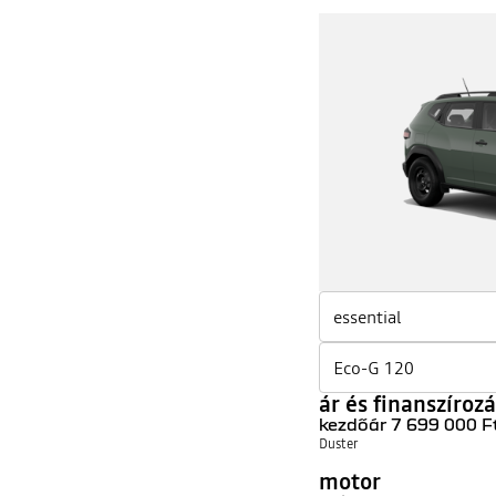
Duster
Duster
1
2
ár és finanszíroz
kezdőár
7 699 000 F
Duster
motor