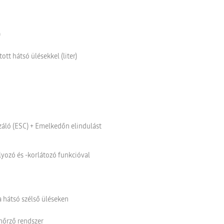
)
tt hátsó ülésekkel (liter)
záló (ESC) + Emelkedőn elindulást
ozó és -korlátozó funkcióval
a hátsó szélső üléseken
nőrző rendszer