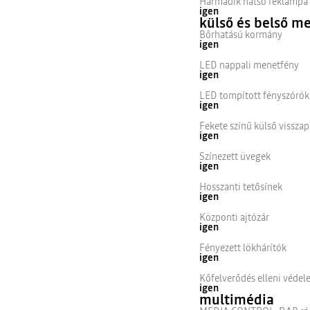
Harmadik hátsó féklámpa
igen
külső és belső m
Bőrhatású kormány
igen
LED nappali menetfény
igen
LED tompított fényszórók
igen
Fekete színű külső visszap
igen
Színezett üvegek
igen
Hosszanti tetősínek
igen
Központi ajtózár
igen
Fényezett lökhárítók
igen
Kőfelverődés elleni véde
igen
multimédia