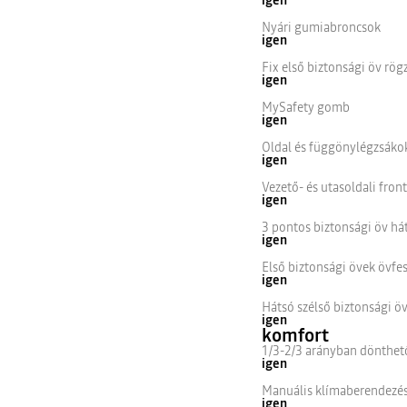
Nyári gumiabroncsok
igen
Fix első biztonsági öv rög
igen
MySafety gomb
igen
Oldal és függönylégzsákok
igen
Vezető- és utasoldali fron
igen
3 pontos biztonsági öv há
igen
Első biztonsági övek övfes
igen
Hátsó szélső biztonsági öv
igen
komfort
1/3-2/3 arányban dönthet
igen
Manuális klímaberendezé
igen