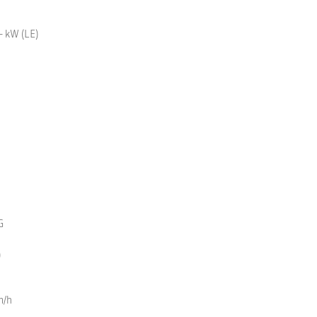
- kW (LE)
G
)
m/h