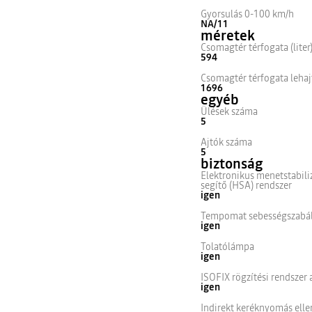
Gyorsulás 0-100 km/h
NA/11
méretek
Csomagtér térfogata (liter
594
Csomagtér térfogata lehajto
1696
egyéb
Ülések száma
5
Ajtók száma
5
biztonság
Elektronikus menetstabili
segítő (HSA) rendszer
igen
Tempomat sebességszabály
igen
Tolatólámpa
igen
ISOFIX rögzítési rendszer 
igen
Indirekt keréknyomás elle