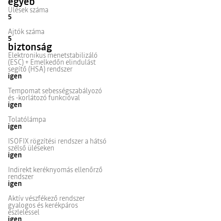
egyéb
Ülések száma
5
Ajtók száma
5
biztonság
Elektronikus menetstabilizáló
(ESC) + Emelkedőn elindulást
segítő (HSA) rendszer
igen
Tempomat sebességszabályozó
és -korlátozó funkcióval
igen
Tolatólámpa
igen
ISOFIX rögzítési rendszer a hátsó
szélső üléseken
igen
Indirekt keréknyomás ellenőrző
rendszer
igen
Aktív vészfékező rendszer
gyalogos és kerékpáros
észleléssel
igen