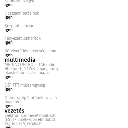
Színezett üvegek
igen
Hosszanti tetősínek
igen
Központi ajtózár
igen
Fényezett lökhárítók
igen
Kőfelverődés elleni védelemmel
igen
multimédia
MEDIA CONTROL: DAB rádió,
Bluetooth, 1 USB, 2 hangszóró,
okostelefonos alkalmazás
igen
3,5" TFT műszeregység
igen
Online szolgáltatásokhoz való
hozzáférés
igen
vezetés
Elektronikus menetstabilizáló
(ESC) + Emelkedőn elindulást
segítő (HSA) rendszer
igen