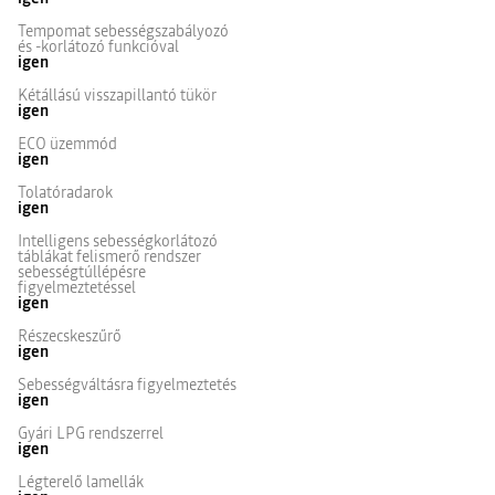
Tempomat sebességszabályozó
és -korlátozó funkcióval
igen
Kétállású visszapillantó tükör
igen
ECO üzemmód
igen
Tolatóradarok
igen
Intelligens sebességkorlátozó
táblákat felismerő rendszer
sebességtúllépésre
figyelmeztetéssel
igen
Részecskeszűrő
igen
Sebességváltásra figyelmeztetés
igen
Gyári LPG rendszerrel
igen
Légterelő lamellák