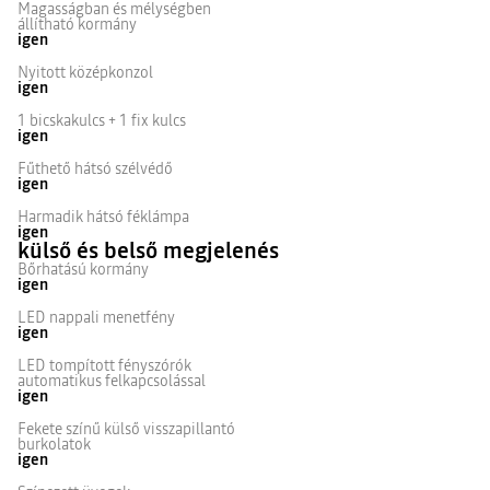
Magasságban és mélységben
állítható kormány
igen
Nyitott középkonzol
igen
1 bicskakulcs + 1 fix kulcs
igen
Fűthető hátsó szélvédő
igen
Harmadik hátsó féklámpa
igen
külső és belső megjelenés
Bőrhatású kormány
igen
LED nappali menetfény
igen
LED tompított fényszórók
automatikus felkapcsolással
igen
Fekete színű külső visszapillantó
burkolatok
igen