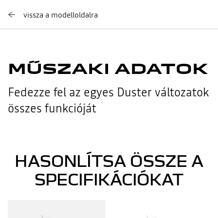
vissza a modelloldalra
MŰSZAKI ADATOK
Fedezze fel az egyes Duster változatok
összes funkcióját
HASONLÍTSA ÖSSZE A
SPECIFIKÁCIÓKAT
Duster
Duster
1
2