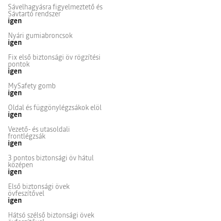
Sávelhagyásra figyelmeztető és
Sávtartó rendszer
igen
Nyári gumiabroncsok
igen
Fix első biztonsági öv rögzítési
pontok
igen
MySafety gomb
igen
Oldal és függönylégzsákok elöl
igen
Vezető- és utasoldali
frontlégzsák
igen
3 pontos biztonsági öv hátul
középen
igen
Első biztonsági övek
övfeszítővel
igen
Hátsó szélső biztonsági övek