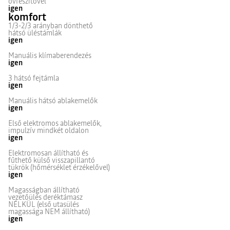
övfeszítővel
igen
komfort
1/3-2/3 arányban dönthető
hátsó üléstámlák
igen
Manuális klímaberendezés
igen
3 hátsó fejtámla
igen
Manuális hátsó ablakemelők
igen
Első elektromos ablakemelők,
impulzív mindkét oldalon
igen
Elektromosan állítható és
fűthető külső visszapillantó
tükrök (hőmérséklet érzékelővel)
igen
Magasságban állítható
vezetőülés deréktámasz
NÉLKÜL (első utasülés
magassága NEM állítható)
igen