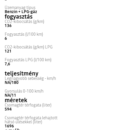
Üzemanyag típus
Benzin + LPG-gáz
fogyasztás
CO2-kibocsátás (g/km)
136
Fogyasztás (l/100 km)
6
CO2-kibocsátás (g/km) LPG
121
Fogyasztás LPG (l/100 km)
7,6
teljesítmény
Legnagyobb sebesség - km/h
NA/180
Gyorsulás 0-100 km/h
NA/11
méretek
Csomagtér térfogata (liter)
594
Csomagtér térfogata lehajtott
hátsó ülésekkel (liter)
1696