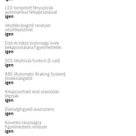
LED tompított fényszórók
automatikus felkapcsolással
igen
Vészfékrásegítő rendszer
vészfékjelzővel
igen
Első és hátsó biztonsági övek
bekapcsolására figyelmeztetés
igen
SOS Vészhívás funkció (E-call)
igen
ABS (Automatic Braking System)
blokkolásgátló
igen
Kikapcsolható első utasoldali
légzsák
igen
Éberségfigyelő asszisztens
igen
Követési távolságra
figyelmeztető rendszer
igen