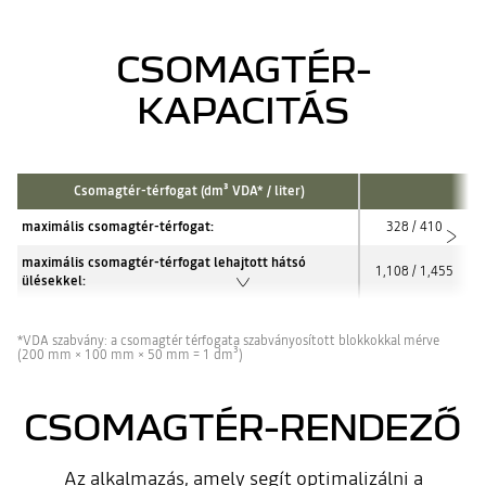
CSOMAGTÉR-
KAPACITÁS
Csomagtér-térfogat (dm³ VDA* / liter)
maximális csomagtér-térfogat:
328 / 410
maximális csomagtér-térfogat lehajtott hátsó
1,108 / 1,455
ülésekkel:
*VDA szabvány: a csomagtér térfogata szabványosított blokkokkal mérve
(200 mm × 100 mm × 50 mm = 1 dm³)
CSOMAGTÉR-RENDEZŐ
Az alkalmazás, amely segít optimalizálni a