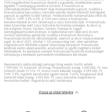
THM megjelenítése finanszírozó részéről a jogszabály rendelkezései szerint
legalább 1 tizedesjegyig kerekítve történik. A finanszírozó az
Üzletszabályzatában feltüntetett díjak érvényesítésére jogosult, továbbá a
finanszírozással kapcsolatos, harmadik személy részére fizetendő költségeket
jogosult az ügyfélre tovább hárítani. Hitelbiztosítéki nyilvántartásba vételi díj:
7.000 Ft. THM: 3,9%-6,9%. A THM nem tükrözi a finanszírozás
kamatkockázatát és nem tartalmazza a casco biztosítás díját. A finanszírozás
teljes futamideje alatt Casco biztosítás fenntartása szükséges. Az akció új,
Dacia Bigster, Duster, Sandero, Sandero Stepway és Jogger
személygépjárművekre érvényes. A tájékoztatás nem teljes körű és nem
minősül szerződéses ajánlatnak, továbbá a finanszírozó fenntartja a
finanszírozási kondíciók változtatásának, valamint az akció visszavonásának
jogát. Az akció 2025. október 1-től visszavonásig tart. Jelen ajánlatban
meghatározott feltételek a lejárat időpontjáig benyújtott finanszírozási
kérelmek esetén alkalmazandók, amennyiben az ügyfél megfelel a bírálati
feltételeknek. Az ajánlatban szereplő finanszírozási kondíciók érvényességét
befolyásolja a kereskedő partnereknél rendelkezésre álló készlet.
Reprezentatív példa zártvégű pénzügyi lízing esetén: bruttó vételár:
7.599.000,-Ft, futamidő: 60 hónap, finanszírozott összeg: 3.000.000,-Ft, havi
törlesztő részlet 57.516,-Ft, bruttó önerő kalkulált összege: 4.599.000,-Ft,
THM: 5.9%, rögzített kamatozású ügyleti kamat: 5.65%, lízingbevevő által
fizetendő teljes összeg: 3.450.960,-Ft, casco biztosítás megkötése és
fenntartása mellett. Regisztrációs adót tartalmazza.
Vissza az oldal tetejére