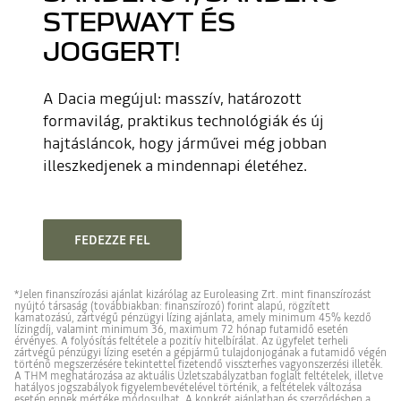
STEPWAYT ÉS
JOGGERT!
A Dacia megújul: masszív, határozott
formavilág, praktikus technológiák és új
hajtásláncok, hogy járművei még jobban
illeszkedjenek a mindennapi életéhez.
FEDEZZE FEL
*Jelen finanszírozási ajánlat kizárólag az Euroleasing Zrt. mint finanszírozást
nyújtó társaság (továbbiakban: finanszírozó) forint alapú, rögzített
kamatozású, zártvégű pénzügyi lízing ajánlata, amely minimum 45% kezdő
lízingdíj, valamint minimum 36, maximum 72 hónap futamidő esetén
érvényes. A folyósítás feltétele a pozitív hitelbírálat. Az ügyfelet terheli
zártvégű pénzügyi lízing esetén a gépjármű tulajdonjogának a futamidő végén
történő megszerzésére tekintettel fizetendő visszterhes vagyonszerzési illeték.
A THM meghatározása az aktuális Üzletszabályzatban foglalt feltételek, illetve
hatályos jogszabályok figyelembevételével történik, a feltételek változása
esetén ennek mértéke módosulhat. A konkrét ajánlatban és szerződésben a