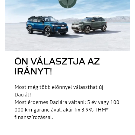
ÖN VÁLASZTJA AZ
IRÁNYT!
Most még több előnnyel választhat új
Daciát!
Most érdemes Daciára váltani: 5 év vagy 100
000 km garanciával, akár fix 3,9% THM*
finanszírozással.