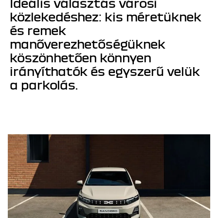
Ideális választás városi 
közlekedéshez: kis méretüknek 
és remek 
manőverezhetőségüknek 
köszönhetően könnyen 
irányíthatók és egyszerű velük 
a parkolás.