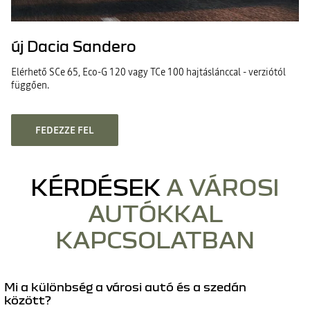
új Dacia Sandero
Elérhető SCe 65, Eco-G 120 vagy TCe 100 hajtáslánccal - verziótól
függően.
FEDEZZE FEL
KÉRDÉSEK
A VÁROSI
AUTÓKKAL
KAPCSOLATBAN
Mi a különbség a városi autó és a szedán
között?