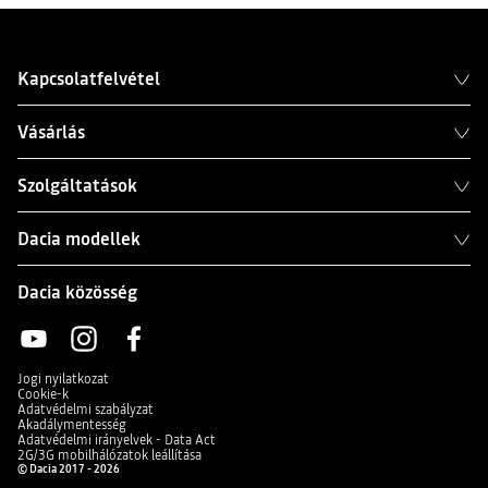
megfelelő utastér a teljes utazóközönség számára
megfelelő csomagtartó a poggyászoknak
Kapcsolatfelvétel
Vásárlás
Szolgáltatások
Dacia modellek
Dacia közösség
Jogi nyilatkozat
Cookie-k
Adatvédelmi szabályzat
Akadálymentesség
Adatvédelmi irányelvek - Data Act
2G/3G mobilhálózatok leállítása
© Dacia 2017 - 2026