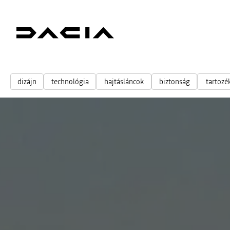
dizájn
technológia
hajtásláncok
biztonság
tartozé