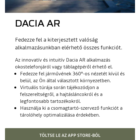
DACIA AR
Fedezze fel a kiterjesztett valóság
alkalmazásunkban elérhető összes funkciót.
Az innovatív és intuitív Dacia AR alkalmazás
okostelefonjáról vagy táblagépéről érhető el.
Fedezze fel járművének 360°-os nézetét kívül és
belül, az Ön által választott környezetben.
Virtuális túrája során tájékozódjon a
felszereltségről, a hajtásláncokról és a
legfontosabb tartozékokról.
Használja ki a csomagtartó-szervező funkciót a
tárolóhely optimalizálása érdekében.
TÖLTSE LE AZ APP STORE-BÓL