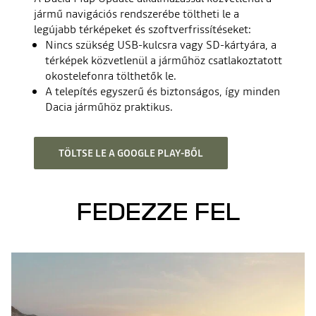
jármű navigációs rendszerébe töltheti le a
legújabb térképeket és szoftverfrissítéseket:
Nincs szükség USB-kulcsra vagy SD-kártyára, a
térképek közvetlenül a járműhöz csatlakoztatott
okostelefonra tölthetők le.
A telepítés egyszerű és biztonságos, így minden
Dacia járműhöz praktikus.
TÖLTSE LE A GOOGLE PLAY-BŐL
FEDEZZE FEL