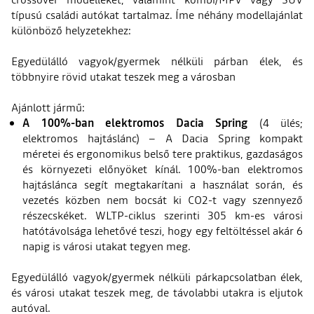
típusú családi autókat tartalmaz. Íme néhány modellajánlat
különböző helyzetekhez:
Egyedülálló vagyok/gyermek nélküli párban élek, és
többnyire rövid utakat teszek meg a városban
Ajánlott jármű:
A 100%-ban elektromos Dacia Spring
(4 ülés;
elektromos hajtáslánc) – A Dacia Spring kompakt
méretei és ergonomikus belső tere praktikus, gazdaságos
és környezeti előnyöket kínál. 100%-ban elektromos
hajtáslánca segít megtakarítani a használat során, és
vezetés közben nem bocsát ki CO2-t vagy szennyező
részecskéket. WLTP-ciklus szerinti 305 km-es városi
hatótávolsága lehetővé teszi, hogy egy feltöltéssel akár 6
napig is városi utakat tegyen meg.
Egyedülálló vagyok/gyermek nélküli párkapcsolatban élek,
és városi utakat teszek meg, de távolabbi utakra is eljutok
autóval.