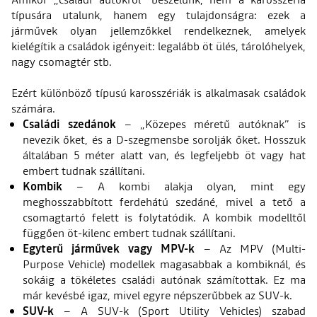
típusára utalunk, hanem egy tulajdonságra: ezek a
járművek olyan jellemzőkkel rendelkeznek, amelyek
kielégítik a családok igényeit: legalább öt ülés, tárolóhelyek,
nagy csomagtér stb.
Ezért különböző típusú karosszériák is alkalmasak családok
számára.
Családi szedánok
– „Közepes méretű autóknak” is
nevezik őket, és a D-szegmensbe sorolják őket. Hosszuk
általában 5 méter alatt van, és legfeljebb öt vagy hat
embert tudnak szállítani.
Kombik
– A kombi alakja olyan, mint egy
meghosszabbított ferdehátú szedáné, mivel a tető a
csomagtartó felett is folytatódik. A kombik modelltől
függően öt-kilenc embert tudnak szállítani.
Egyterű járművek vagy MPV-k
– Az MPV (Multi-
Purpose Vehicle) modellek magasabbak a kombiknál, és
sokáig a tökéletes családi autónak számítottak. Ez ma
már kevésbé igaz, mivel egyre népszerűbbek az SUV-k.
SUV-k
– A SUV-k (Sport Utility Vehicles) szabad