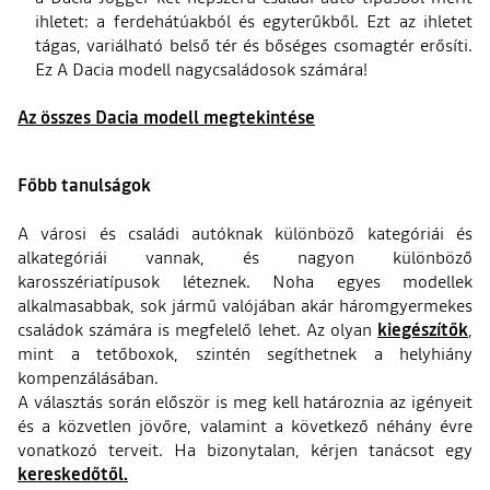
ihletet: a ferdehátúakból és egyterűkből. Ezt az ihletet
tágas, variálható belső tér és bőséges csomagtér erősíti.
Ez A Dacia modell nagycsaládosok számára!
Az összes Dacia modell megtekintése
Főbb tanulságok
A városi és családi autóknak különböző kategóriái és
alkategóriái vannak, és nagyon különböző
karosszériatípusok léteznek. Noha egyes modellek
alkalmasabbak, sok jármű valójában akár háromgyermekes
családok számára is megfelelő lehet. Az olyan
kiegészítők
,
mint a tetőboxok, szintén segíthetnek a helyhiány
kompenzálásában.
A választás során először is meg kell határoznia az igényeit
és a közvetlen jövőre, valamint a következő néhány évre
vonatkozó terveit. Ha bizonytalan, kérjen tanácsot egy
kereskedőtől.