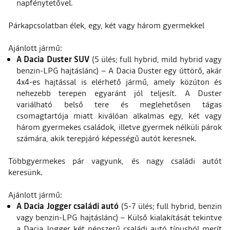
napfénytetővel.
Párkapcsolatban élek, egy, két vagy három gyermekkel
Ajánlott jármű:
A Dacia Duster SUV
(5 ülés; full hybrid, mild hybrid vagy
benzin-LPG hajtáslánc) – A Dacia Duster egy úttörő, akár
4x4-es hajtással is elérhető jármű, amely közúton és
nehezebb terepen egyaránt jól teljesít. A Duster
variálható belső tere és meglehetősen tágas
csomagtartója miatt kiválóan alkalmas egy, két vagy
három gyermekes családok, illetve gyermek nélküli párok
számára, akik terepjáró képességű autót keresnek.
Többgyermekes pár vagyunk, és nagy családi autót
keresünk.
Ajánlott jármű:
A Dacia Jogger családi autó
(5-7 ülés; full hybrid, benzin
vagy benzin-LPG hajtáslánc) – Külső kialakítását tekintve
a Dacia Jogger két népszerű családi autó típusból merít