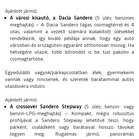
Ajánlott jármű:
A városi kisautó, a Dacia Sandero
(5 ülés; benzines
meghajtás) – A Dacia Sandero tágas csomagtérrel és 4
utas, valamint a vezető számára kialakított ülésekkel
rendelkezik, így kiváló példája annak, hogy egy autó
városban és országúton egyaránt otthonosan mozog. Ha
hétvégére utazik, több bőröndöt is be tud pakolni a
csomagtartóba.
Egyedülálló vagyok/párkapcsolatban élek, gyermekeim
vannak vagy nincsenek, és szeretek barátaimmal autós
utazásokra indulni.
Ajánlott jármű:
A crossover Sandero Stepway
(5 ülés; benzin- vagy
benzin-LPG-meghajtás) – Kompakt, mégis robusztus
profiljával a Sandero Stepway lehetővé teszi, hogy
párként, családként vagy barátaival hosszú távokat
tegyen meg. Rugalmas jármű, panorámás