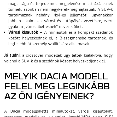
magassága és terjedelmes megjelenése miatt 4x4-esnek
tűnnek, azonban nem négykerék-meghajtásúak. A SUV-k
tartalmaznak néhány 4x4-es jellemzőt, ugyanakkor
jobban alkalmasak városi és autópályás vezetésre, ezért
gyakran „városi 4x4-esnek” nevezik őket.
Városi kisautók
– A miniautók és a kompakt szedánok
között helyezkednek el, a B-szegmensbe tartoznak, és
legfeljebb öt személy szállítására alkalmasak.
Jó tudni:
a crossover modellek úgy lettek kialakítva, hogy
valahol a SUV-k és a szedánok között helyezkedjenek el.
MELYIK DACIA MODELL
FELEL MEG LEGINKÁBB
AZ ÖN IGÉNYEINEK?
A Dacia modellpaletta miniautókat, városi kisautókat,
crossover modelleket, valamint kombi/MPV vagy SUV