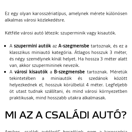
Ez egy olyan karosszériatípus, amelynek mérete különösen
alkalmas városi közlekedésre.
Kétféle városi autó létezik: szuperminik vagy kisautók.
A
szupermini autók
az
A-szegmensbe
tartoznak, és ez a
klasszikus miniautó kategória. Átlagos hosszuk 3 méter,
és négy személynek kínál helyet. Ha hossza 3 méter alatt
van, akkor szupermininek nevezik.
A
városi kisautók
a
B-szegmensbe
tartoznak. Méretük
tekintetében a miniautók és szedánok között
helyezkednek el, hosszuk körülbelül 4 méter. Legfeljebb
öt utast tudnak szállítani, és mind városi környezetben
praktikusak, mind hosszabb utakra alkalmasak.
MI AZ A CSALÁDI AUTÓ?
Amikor „családi autókról” beszélünk, nem a karosszéria