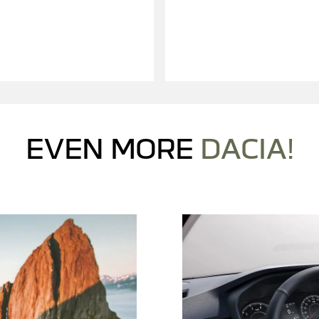
zését a videótartalom eléréséhez.
A Youtube nem elérhető. Engedély
 ELFOGADOK
MINDENT EL
EVEN MORE
DACIA!