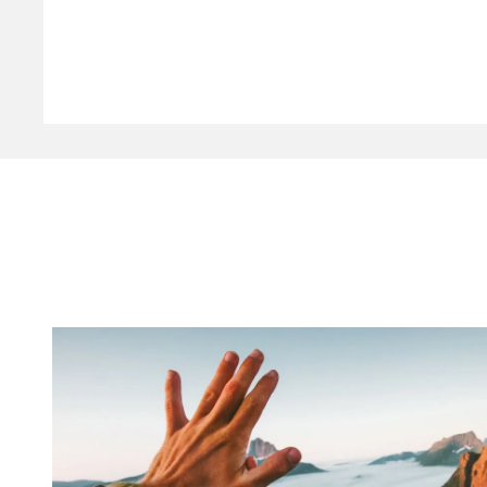
A Youtube nem elérhető. Engedélyezze a közösségi sütik elhelye
MINDENT ELUTASÍTOK
MINDENT