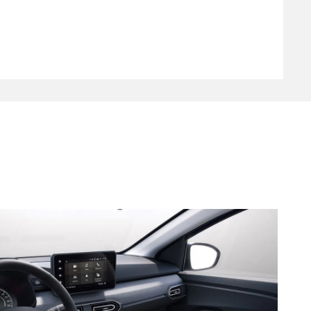
ezze a közösségi sütik elhelyezését a videótartalom eléréséhez.
UTASÍTOK
MINDENT ELFOGADOK