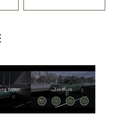
E
 eléréséhez.
ning system
Eco Mode