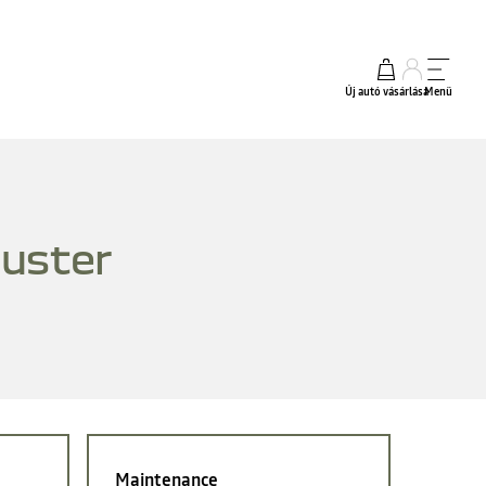
Új autó vásárlása
Menü
uster
Maintenance