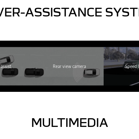
VER-ASSISTANCE SYS
em elérhető. Engedélyezze a közösségi sütik elhelyezését a videótartalom
MINDENT ELUTASÍTOK
MINDENT ELFOGADOK
 assist
Rear view camera
Speed l
MULTIMEDIA