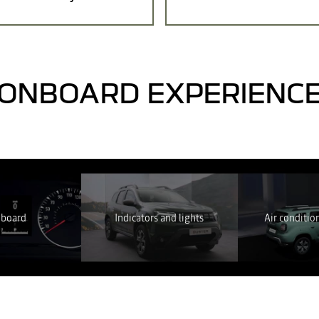
ONBOARD EXPERIENC
em elérhető. Engedélyezze a közösségi sütik elhelyezését a videótartalom
MINDENT ELUTASÍTOK
MINDENT ELFOGADOK
hboard
Indicators and lights
Air conditio