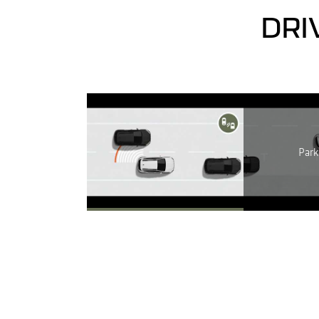
DRI
A Youtube n
Park