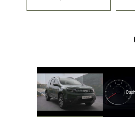
A Youtube n
Das