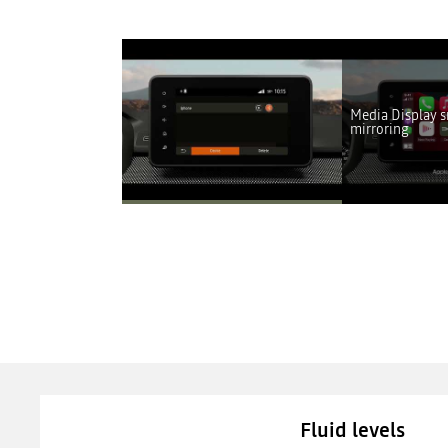
A Youtube n
Media Display 
mirroring
Fluid levels