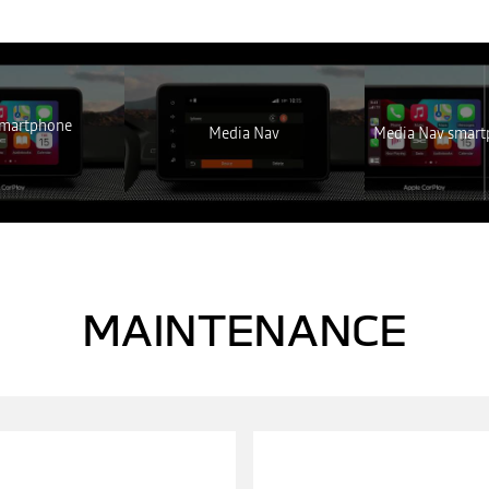
em elérhető. Engedélyezze a közösségi sütik elhelyezését a videótartalom
MINDENT ELUTASÍTOK
MINDENT ELFOGADOK
smartphone
Media Nav
Media Nav smart
MAINTENANCE