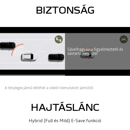
BIZTONSÁG
A Youtube nem elérhető. Engedélyezze a közösségi sütik
elhelyezését a videótartalom eléréséhez.
Sávelhagyásra figyelmeztető és
MINDENT ELUTASÍTOK
sávtartó rendszer
MINDENT ELFOGADOK
A tényleges jármű eltérhet a videón bemutatott járműtől.
HAJTÁSLÁNC
Hybrid (Full és Mild) E-Save funkció