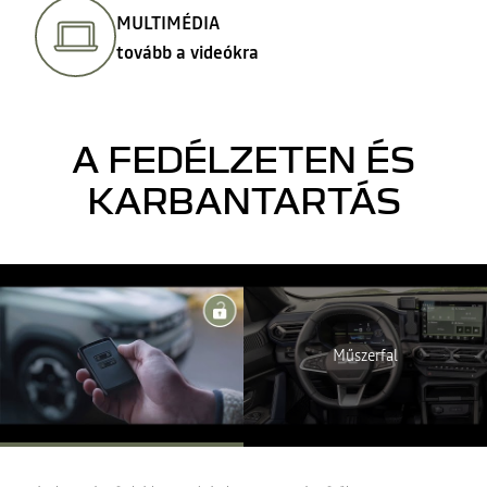
MULTIMÉDIA
tovább a videókra
A FEDÉLZETEN ÉS
KARBANTARTÁS
A Youtube nem elérhető. Engedélyezze a közösségi sütik
elhelyezését a videótartalom eléréséhez.
MINDENT ELUTASÍTOK
Műszerfal
MINDENT ELFOGADOK