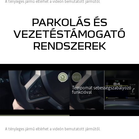
A tényleges jármű eltérhet a videón bemutatott járműtől.
PARKOLÁS ÉS
VEZETÉSTÁMOGATÓ
RENDSZEREK
A Youtube nem elérhető. Engedélyezze a közösségi sütik
elhelyezését a videótartalom eléréséhez.
Tempomat sebességszabályozó
MINDENT ELUTASÍTOK
funkcióval
MINDENT ELFOGADOK
A tényleges jármű eltérhet a videón bemutatott járműtől.