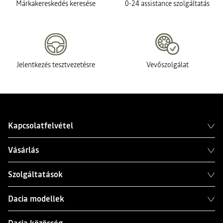
Márkakereskedés keresése
0-24 assistance szolgáltatás
Jelentkezés tesztvezetésre
Vevőszolgálat
Kapcsolatfelvétel
Vásárlás
Szolgáltatások
Dacia modellek