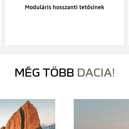
Moduláris hosszanti tetősínek
A Youtube nem elérhető. Engedélyezze a közösségi sütik
elhelyezését a videótartalom eléréséhez.
MINDENT
MINDENT
ELUTASÍTOK
ELFOGADOK
MÉG TÖBB
DACIA!