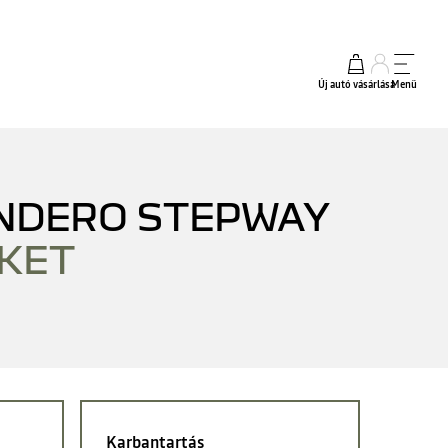
Új autó vásárlása
Menü
ANDERO STEPWAY
KET
Karbantartás