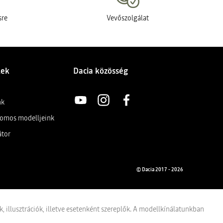
sre
Vevőszolgálat
lek
Dacia közösség
nk
tromos modelljeink
k
átor
© Dacia 2017 - 2026
illusztrációk, illetve esetenként szereplők. A modellkínálatunkban