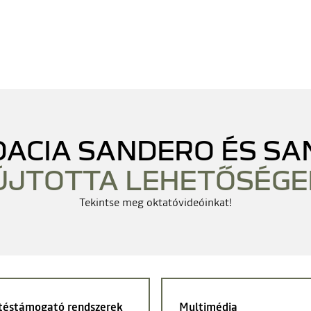
 DACIA SANDERO ÉS S
ÚJTOTTA LEHETŐSÉGE
Tekintse meg oktatóvideóinkat!
téstámogató rendszerek
Multimédia