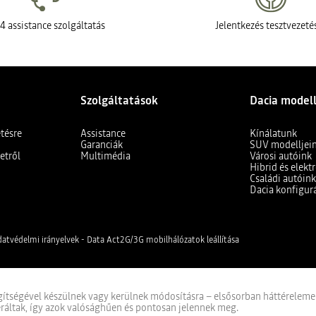
4 assistance szolgáltatás
Jelentkezés tesztvezeté
Szolgáltatások
Dacia model
etésre
Assistance
Kínálatunk
Garanciák
SUV modelljei
etről
Multimédia
Városi autóink
Hibrid és elek
Családi autóin
Dacia konfigur
atvédelmi irányelvek - Data Act
2G/3G mobilhálózatok leállítása
ítségével készülnek vagy kerülnek módosításra – elsősorban háttérelemek, 
ráltak, így azok valósághűen és pontosan jelennek meg.