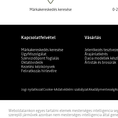
Márkakereskedés keresése
0-2
Kapcsolatfelvétel
Vásárlás
Márkakereskedés keresése
Jelentkezés tesztvez
Ügyfélszolgálat
Árajánlatkérés
Szervizidőpont foglalás
Dacia modellek készl
Oktatóvideók
Árlisták és brosúrák
Kezelési kézikönyvek
Feliratkozás hírlevélre
Jogi nyilatkozat
Cookie-k
Adatvédelmi szabályzat
Akadálymentesség
Ad
Weboldalainkon egyes tartalmi elemek mesterséges intelligencia seg
szereplő járművek azonban nem mesterséges intelligencia által gene