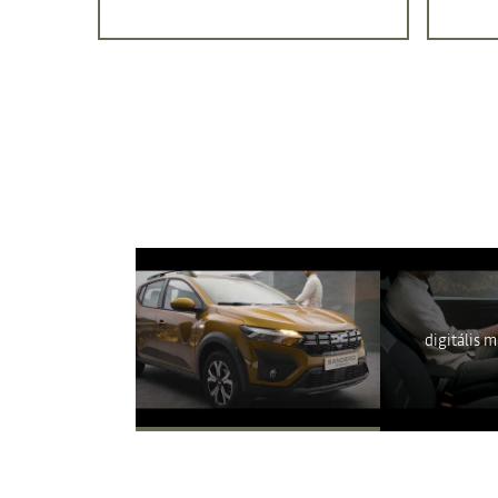
A Youtube n
digitális 