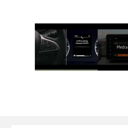
A Youtube n
Media