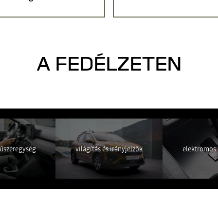
A FEDÉLZETEN
em elérhető. Engedélyezze a közösségi sütik elhelyezését a videótartalom
MINDENT ELUTASÍTOK
MINDENT ELFOGADOK
műszeregység
világítás és irányjelzők
elektromos 