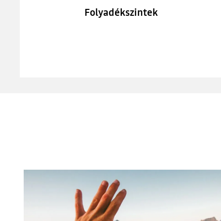
Folyadékszintek
A Youtube nem elérhető. Engedélyezze a közösségi sütik
elhelyezését a videótartalom eléréséhez.
MINDENT
MINDENT
ELUTASÍTOK
ELFOGADOK