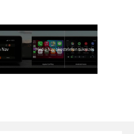
 eléréséhez.
 Nav
Media Nav okostelefon tükrözés