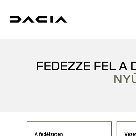
FEDEZZE FEL A
NY
A fedélzeten
Veze