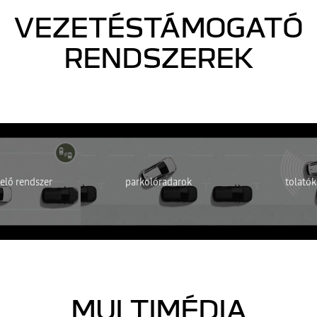
VEZETÉSTÁMOGATÓ
RENDSZEREK
em elérhető. Engedélyezze a közösségi sütik elhelyezését a videótartalom
MINDENT ELUTASÍTOK
MINDENT ELFOGADOK
yelő rendszer
parkolóradarok
tolató
MULTIMÉDIA