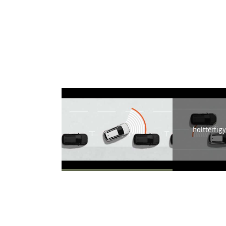
A Youtube n
holttérfig