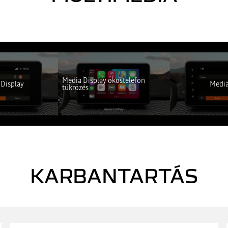
em elérhető. Engedélyezze a közösségi sütik elhelyezését a videótartalom
MINDENT ELUTASÍTOK
MINDENT ELFOGADOK
Media Display okostelefon
 Display
Media
tükrözés
KARBANTARTÁS